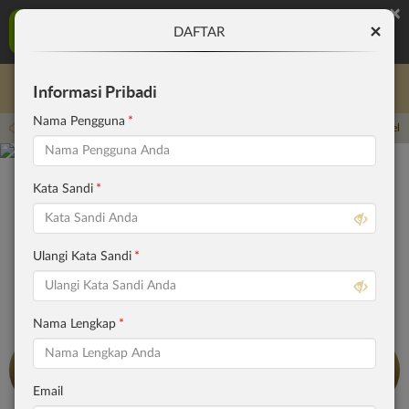
×
BOLA369 Aplikasi Mobile
×
DAFTAR
UNDUH
Jangan tampilkan lagi hari ini
Informasi Pribadi
Masuk
Daftar
Nama Pengguna
no, slot, poker, dan beragam jenis games lainnya. Hubungi LiveChat untuk info selan
Kata Sandi
Ulangi Kata Sandi
JACKPOT
PLAY
Nama Lengkap
IDR
12,670,012,865
Email