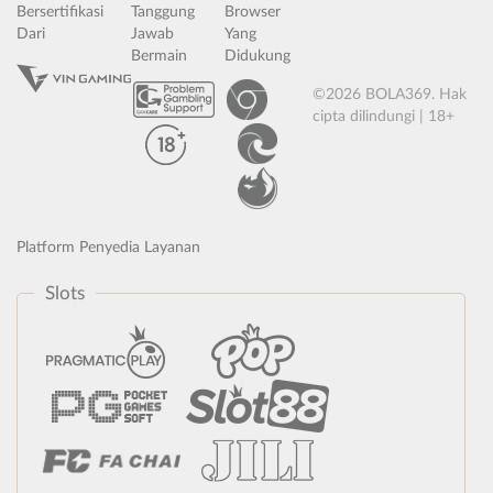
Bersertifikasi
Tanggung
Browser
Dari
Jawab
Yang
Bermain
Didukung
©2026 BOLA369. Hak
cipta dilindungi | 18+
Platform Penyedia Layanan
Slots