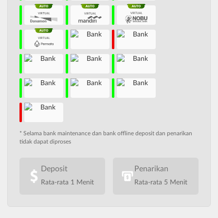
* Selama bank maintenance dan bank offline deposit dan penarikan
tidak dapat diproses
Deposit
Penarikan
Rata-rata 1 Menit
Rata-rata 5 Menit