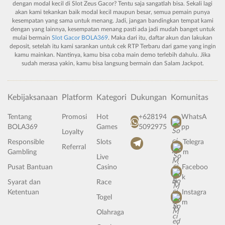
dengan modal kecil di
Slot Zeus Gacor
? Tentu saja sangatlah bisa. Sekali lagi
akan kami tekankan baik modal kecil maupun besar, semua pemain punya
kesempatan yang sama untuk menang. Jadi, jangan bandingkan tempat kami
dengan yang lainnya, kesempatan menang pasti ada jadi mudah banget untuk
mulai bermain
Slot Gacor BOLA369
. Maka dari itu, daftar akun dan lakukan
deposit, setelah itu kami sarankan untuk cek RTP Terbaru dari game yang ingin
kamu mainkan. Nantinya, kamu bisa coba main demo terlebih dahulu. Jika
sudah merasa yakin, kamu bisa langsung bermain dan Salam Jackpot.
Kebijaksanaan
Platform
Kategori
Dukungan
Komunitas
Tentang
Promosi
Hot
+628194
WhatsA
BOLA369
Games
5092975
pp
Loyalty
Responsible
Slots
Telegra
Referral
Gambling
m
Live
Pusat Bantuan
Casino
Faceboo
k
Syarat dan
Race
Ketentuan
Instagra
Togel
m
Olahraga