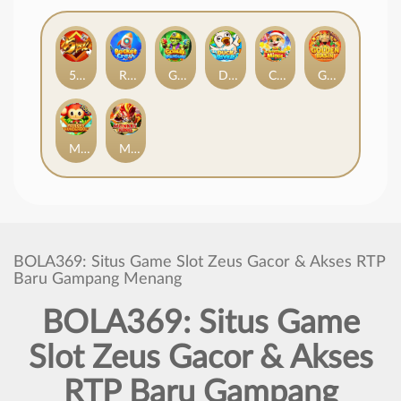
5PK
Rocket Crash
Goblin Treasure
Duck River
Christmas Mines
GOLDEN BASIN
Monkey Thunderbolt
Monkey King
BOLA369: Situs Game Slot Zeus Gacor & Akses RTP
Baru Gampang Menang
BOLA369: Situs Game
Slot Zeus
Gacor
&
Akses
RTP
Baru
Gampang