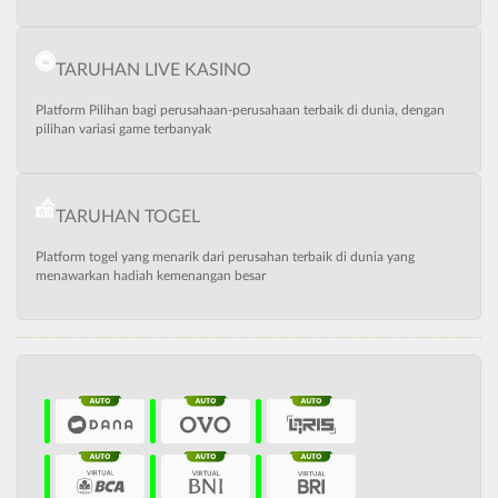
TARUHAN LIVE KASINO
Platform Pilihan bagi perusahaan-perusahaan terbaik di dunia, dengan
pilihan variasi game terbanyak
TARUHAN TOGEL
Platform togel yang menarik dari perusahan terbaik di dunia yang
menawarkan hadiah kemenangan besar