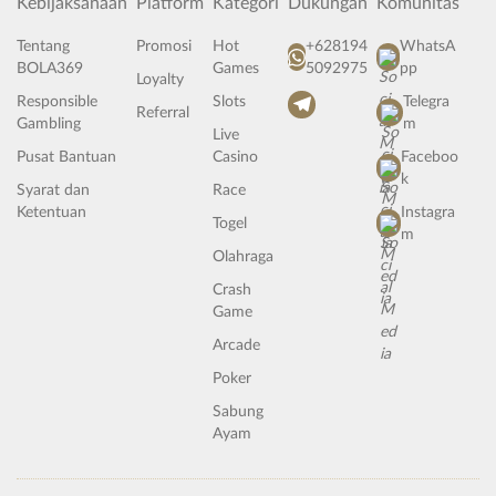
Kebijaksanaan
Platform
Kategori
Dukungan
Komunitas
Tentang
Promosi
Hot
+628194
WhatsA
BOLA369
Games
5092975
pp
Loyalty
Responsible
Slots
Telegra
Referral
Gambling
m
Live
Pusat Bantuan
Casino
Faceboo
k
Syarat dan
Race
Ketentuan
Instagra
Togel
m
Olahraga
Crash
Game
Arcade
Poker
Sabung
Ayam