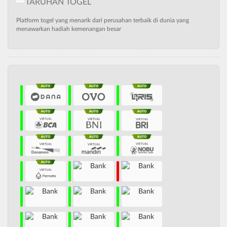
TARUHAN TOGEL
Platform togel yang menarik dari perusahan terbaik di dunia yang
menawarkan hadiah kemenangan besar