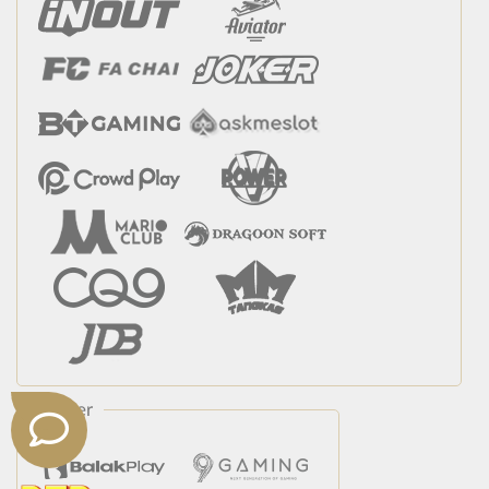
Poker