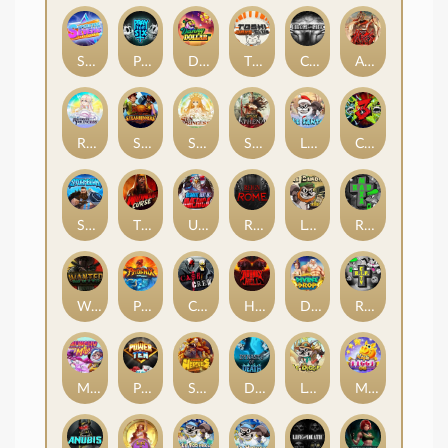
Superstar Sevens
PRAY FOR SIX
Danny Dollar
TOSHI WAYS CLUB
CIRCLE OF LIFE
ARMY OF ARES
RAINBOW PRINCESS
STEAMRUNNERS
SUN PRINCESS
SPEAR OF ATHENA
LE SANTA
CHAOS CREW 3
STORMBORN
THE WILDWOOD CURSE
Ultimate Slot of America
Reign of Rome
Le Bandit
Rad Maxx
Wanted Dead or a Wild
Phoenix
Cash Crew
Hounds Of Hell
Divine Drop
RIP City
Munchy Milo
Power of 10
Strength Of Hercules
Dynasty of Death
Le Digger
Magic Piggy OG