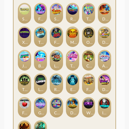
Stick'em
Feel The Beat
Snow Slingers
Rocket Reels
Twisted Lab
Dragon’s Domain
Xpander
Time Spinners
Fire My Laser
Mighty Masks
Outlasw Inc
Donut Division
Joker Bombs
BOUNCY BOMBS
Le Viking
Tasty Treats
Cash Quest
Alpha Eagle
The Bowery Boys
Limbo
Rise of Ymir
Evil Eyes
Frank's Farm
DONNY DOUGH
Frutz
Gronk's Gems
Cubes
Dawn of Kings
Wings of Horus
ITERO