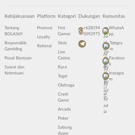
Kebijaksanaan
Platform
Kategori
Dukungan
Komunitas
Tentang
Promosi
Hot
+628194
WhatsA
BOLA369
Games
5092975
pp
Loyalty
Responsible
Slots
Telegra
Referral
Gambling
m
Live
Pusat Bantuan
Casino
Faceboo
k
Syarat dan
Race
Ketentuan
Instagra
Togel
m
Olahraga
Crash
Game
Arcade
Poker
Sabung
Ayam