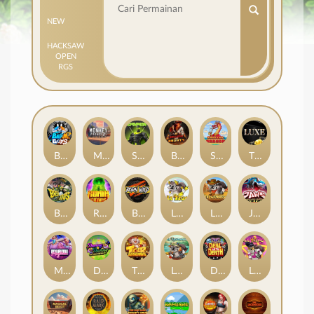
NEW
HACKSAW
OPEN
RGS
Beam Boys
Monkey Frenzy 2: Boss is Here!
Spinman
BULLETS AND BOUNTY
SMOKING DRAGON
The Luxe
BASH BROS
Ronin Stackways
Born Wild
LE ZEUS
LE COWBOY
JAWS OF JUSTICE
MIAMI MAYHEM
DONNY AND DANNY
TIGER LEGENDS
Le Fisherman
DEAL WITH DEATH
LE KING