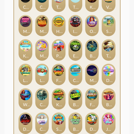
Chaos Crew
Cubes 2
Tai The Toad
The Respinners
Klowns
Vending Machine
Mystery Motel
Mayan Stackways
Harvest Wilds
Immortal Desire
Orb of Destiny
Stack'em
Keep 'em Cool
Magic Piggy
Pug Life
Eye of the Panda
Beast Below
Temple of Torment
Le Pharaoh
Let It Snow
Fear the Dark
Cash Compass
Miami Multiplier
Double Rainbow
Warrior Ways
Cursed Seas
King Carrot
Break Bones
Forest Fortune
Buffalo Stack'n'Sync
Dark Summoning
Cloud Princess
Shaolin Master
Book of Time
Drop'em
Jelly Slice