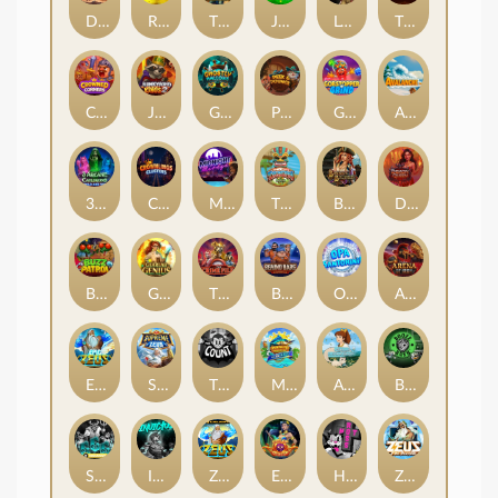
Darkside Prairie: Magical Beast
Raidmark
The Lost Book of Mummy’s Curse
Jumpasaurs
Leatherheads
The Jack & Rose
Crowned Corners
Junkyard Kings 2
Ghostly Hallows
Peek & Pounce
Gobstopper Grind
Avalanche
3 Arcane Cauldrons
Crownlings Clusters
Midnight Mirage
Tikitopia BoosterBelt
Bonnie's Buccaneers
Demon Queen
Buzz Patrol
Gearlab Genius
The Crime File
Behind Bars: Masterplan
Opa Santorini!
Arena of Iron
Epic Ze Zeus
Supreme Zeus
THE COUNT
MARLIN MASTERS: THE BIG HAUL
Aiko and the Wind Spirit
Booze Bash
SixSixSix
Invictus
Ze Zeus
Eye of Medusa
Hot Ross
Zeus Ze Zecond