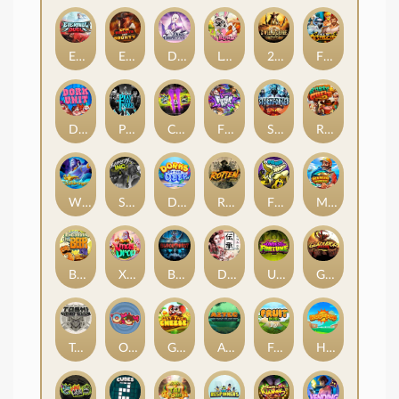
Eternal Duel
EPIC BULLETS & BOUNTY
Dusk Princess
Le Bunny
2 Wild 2 Die
Fist Of Destruction
Dork Unit
Pray for Three
Chaos Crew 2
Fighter Pit
Stormforged
Rusty & Curly
Wishbringer
Slayers Inc
Dorks of The Deep
Rotten
FRKN Bananas
Marlin Master
Benny The Beer
Xmas Drop
Bloodthirst
Densho
Undead Fortune
Gladiator Legends
Toshi Video Club
OmNom
Get The Cheese
Aztec Twist
Fruit Duel
Hop'n'Pop