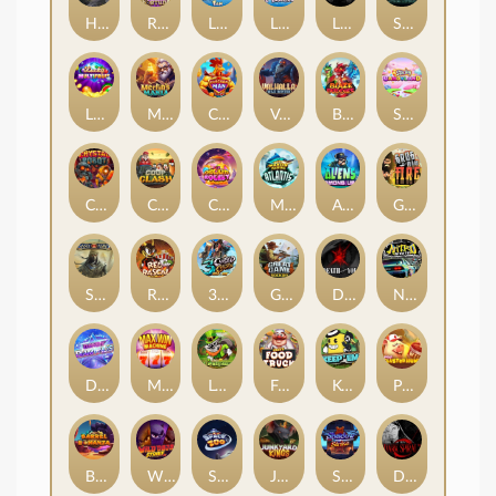
Hand of Anubis
Rise of Fortuna
LE FOOTBALL FAN
LE HOOLIGAN
Life and Death
Shadow Treasure
Lucky Multifruit
Merlin's Mania
Chicken Man
Valhalla: Wild Winter
Blaze Buddies
Sticky Candyland
Crystal Robot
Coop Clash
Chocolate Rocket
Marlin Masters Atlantis
Aliens Among Us
Grug Make Fire
Sand and Ashes
Red Rascal™
3 Cursed Chests™
Great Game Rockies
Death Becomes You
Nitro Nights
Dandy Diamonds
Max Win Machine
Le Prechaun
Fred's Food Truck
Keep 'em
Piggy Cluster Hunt
Barrel Bonanza
Wild Dojo Strike
Space Zoo
Junkyard Kings
Shadow Strike
Dark Spiral