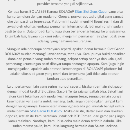
provider ternama yang di sajikannya.
Kenapa harus BOLA369? Karena BOLA369
Situs Slot Zeus Gacor
yang bisa
kamu temukan dengan mudah di Google, punya reputasi digital yang sangat
oke dan pastinya terpercaya. Platform ini sudah memiliki lisensi resmi dan di
awasi oleh otoritas lembaga permainan internasional, jadi main di sini sudah
pasti tentram. Data pribadi kamu juga akan benar-benar terjaga kerahasiaannya.
Ditambah lagi, layanan cs kami selalu menjamin permainan fair play, tidak akan
ada lagi yang namanya kecurangan.
Mungkin ada beberapa pertanyaan seperti, apakah benar bermain
Slot Gacor
BOLA369
mudah menang? Jawabannya, tentu iya. Kami punya bukti penarikan
dana dari pemain yang sudah menang jackpot setiap harinya dan kalau jadi
pemenang keuntungan pasti dibayar tanpa potongan apapun. Kami juga ingin
mengingatkan, apakah ada batasan kemenangan di BOLA369? platform ini
adalah situs slot gacor yang resmi dan terpercaya, jadi tidak ada batasan
taruhan atau penarikan.
Lalu, pertanyaan lain yang sering muncul seperti, bisakah bermain slot gacor
dengan modal kecil di
Slot Zeus Gacor
? Tentu saja sangatlah bisa. Sekali lagi
akan kami tekankan baik modal kecil maupun besar, semua pemain punya
kesempatan yang sama untuk menang. Jadi, jangan bandingkan tempat kami
dengan yang lainnya, kesempatan menang pasti ada jadi mudah banget untuk
mulai bermain
Slot Gacor BOLA369
. Maka dari itu, daftar akun dan lakukan
deposit, setelah itu kami sarankan untuk cek RTP Terbaru dari game yang ingin
kamu mainkan. Nantinya, kamu bisa coba main demo terlebih dahulu. Jika
sudah merasa yakin, kamu bisa langsung bermain dan Salam Jackpot.