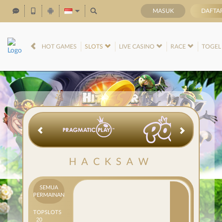
MASUK
DAFTA
IDR
12,746,046,
HOT GAMES
SLOTS
LIVE CASINO
RACE
TOGE
HACKSAW
SEMUA
PERMAINAN
TOP
SLOTS
20