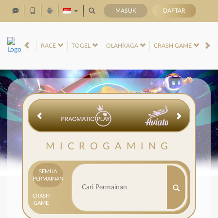
MASUK
DAFTAR
VE CASINO
RACE
TOGEL
OLAHRAGA
CRASH GAME
AR
MICROGAMING
SEMUA
PERMAINAN
CRASH
GAME