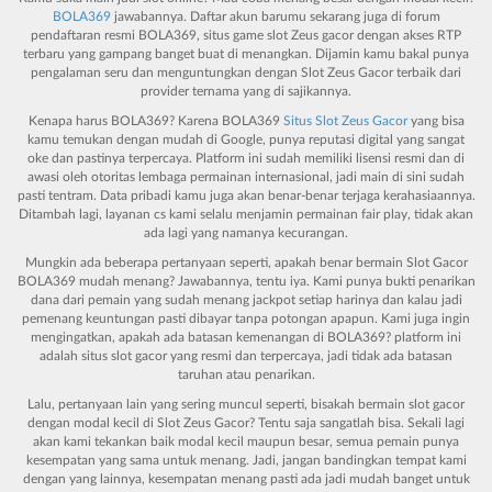
BOLA369
jawabannya. Daftar akun barumu sekarang juga di forum
pendaftaran resmi BOLA369, situs game slot Zeus gacor dengan akses RTP
terbaru yang gampang banget buat di menangkan. Dijamin kamu bakal punya
pengalaman seru dan menguntungkan dengan
Slot Zeus Gacor
terbaik dari
provider ternama yang di sajikannya.
Kenapa harus BOLA369? Karena BOLA369
Situs Slot Zeus Gacor
yang bisa
kamu temukan dengan mudah di Google, punya reputasi digital yang sangat
oke dan pastinya terpercaya. Platform ini sudah memiliki lisensi resmi dan di
awasi oleh otoritas lembaga permainan internasional, jadi main di sini sudah
pasti tentram. Data pribadi kamu juga akan benar-benar terjaga kerahasiaannya.
Ditambah lagi, layanan cs kami selalu menjamin permainan fair play, tidak akan
ada lagi yang namanya kecurangan.
Mungkin ada beberapa pertanyaan seperti, apakah benar bermain
Slot Gacor
BOLA369
mudah menang? Jawabannya, tentu iya. Kami punya bukti penarikan
dana dari pemain yang sudah menang jackpot setiap harinya dan kalau jadi
pemenang keuntungan pasti dibayar tanpa potongan apapun. Kami juga ingin
mengingatkan, apakah ada batasan kemenangan di BOLA369? platform ini
adalah situs slot gacor yang resmi dan terpercaya, jadi tidak ada batasan
taruhan atau penarikan.
Lalu, pertanyaan lain yang sering muncul seperti, bisakah bermain slot gacor
dengan modal kecil di
Slot Zeus Gacor
? Tentu saja sangatlah bisa. Sekali lagi
akan kami tekankan baik modal kecil maupun besar, semua pemain punya
kesempatan yang sama untuk menang. Jadi, jangan bandingkan tempat kami
dengan yang lainnya, kesempatan menang pasti ada jadi mudah banget untuk