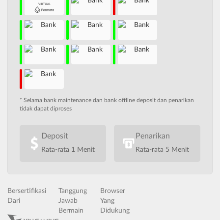
* Selama bank maintenance dan bank offline deposit dan penarikan
tidak dapat diproses
Deposit
Penarikan
Rata-rata 1 Menit
Rata-rata 5 Menit
Bersertifikasi
Tanggung
Browser
Dari
Jawab
Yang
Bermain
Didukung