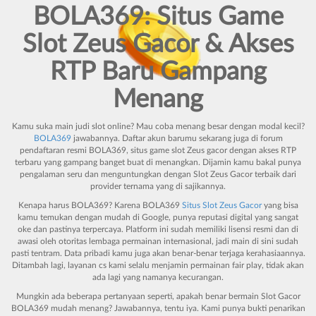
BOLA369: Situs Game
Slot Zeus
Gacor
&
Akses
RTP
Baru
Gampang
Menang
Kamu suka main judi slot online? Mau coba menang besar dengan modal kecil?
BOLA369
jawabannya. Daftar akun barumu sekarang juga di forum
pendaftaran resmi BOLA369, situs game slot Zeus gacor dengan akses RTP
terbaru yang gampang banget buat di menangkan. Dijamin kamu bakal punya
pengalaman seru dan menguntungkan dengan
Slot Zeus Gacor
terbaik dari
provider ternama yang di sajikannya.
Kenapa harus BOLA369? Karena BOLA369
Situs Slot Zeus Gacor
yang bisa
kamu temukan dengan mudah di Google, punya reputasi digital yang sangat
oke dan pastinya terpercaya. Platform ini sudah memiliki lisensi resmi dan di
awasi oleh otoritas lembaga permainan internasional, jadi main di sini sudah
pasti tentram. Data pribadi kamu juga akan benar-benar terjaga kerahasiaannya.
Ditambah lagi, layanan cs kami selalu menjamin permainan fair play, tidak akan
ada lagi yang namanya kecurangan.
Mungkin ada beberapa pertanyaan seperti, apakah benar bermain
Slot Gacor
BOLA369
mudah menang? Jawabannya, tentu iya. Kami punya bukti penarikan