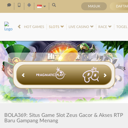
MASUK
DAFTA
IDR
12,687,823,
HOT GAMES
SLOTS
LIVE CASINO
RACE
TOGE
BOLA369: Situs Game Slot Zeus Gacor & Akses RTP
Baru Gampang Menang