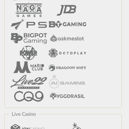
Live Casino