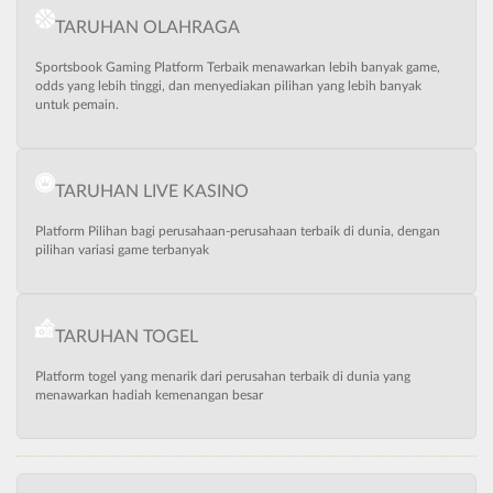
TARUHAN OLAHRAGA
Sportsbook Gaming Platform Terbaik menawarkan lebih banyak game,
odds yang lebih tinggi, dan menyediakan pilihan yang lebih banyak
untuk pemain.
TARUHAN LIVE KASINO
Platform Pilihan bagi perusahaan-perusahaan terbaik di dunia, dengan
pilihan variasi game terbanyak
TARUHAN TOGEL
Platform togel yang menarik dari perusahan terbaik di dunia yang
menawarkan hadiah kemenangan besar