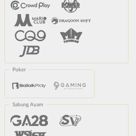
Poker
Sabung Ayam