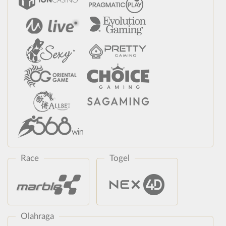
Race
Togel
Olahraga