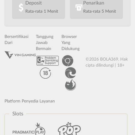
Deposit
Penarikan
Rata-rata 1 Menit
Rata-rata 5 Menit
Bersertifikasi
Tanggung
Browser
Dari
Jawab
Yang
Bermain
Didukung
©2026 BOLA369. Hak
cipta dilindungi | 18+
Platform Penyedia Layanan
Slots