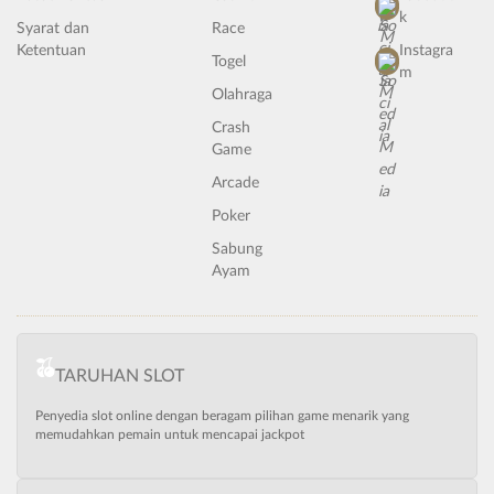
k
Syarat dan
Race
Ketentuan
Instagra
Togel
m
Olahraga
Crash
Game
Arcade
Poker
Sabung
Ayam
TARUHAN SLOT
Penyedia slot online dengan beragam pilihan game menarik yang
memudahkan pemain untuk mencapai jackpot