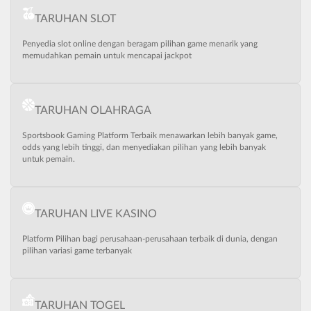
TARUHAN SLOT
Penyedia slot online dengan beragam pilihan game menarik yang
memudahkan pemain untuk mencapai jackpot
TARUHAN OLAHRAGA
Sportsbook Gaming Platform Terbaik menawarkan lebih banyak game,
odds yang lebih tinggi, dan menyediakan pilihan yang lebih banyak
untuk pemain.
TARUHAN LIVE KASINO
Platform Pilihan bagi perusahaan-perusahaan terbaik di dunia, dengan
pilihan variasi game terbanyak
TARUHAN TOGEL