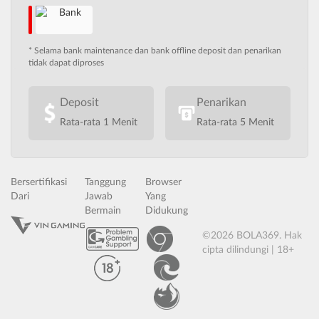
* Selama bank maintenance dan bank offline deposit dan penarikan
tidak dapat diproses
Deposit
Penarikan
Rata-rata 1 Menit
Rata-rata 5 Menit
Bersertifikasi
Tanggung
Browser
Dari
Jawab
Yang
Bermain
Didukung
©2026 BOLA369. Hak
cipta dilindungi | 18+