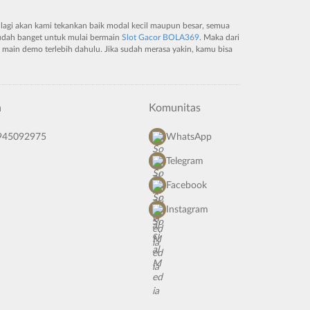
li lagi akan kami tekankan baik modal kecil maupun besar, semua
udah banget untuk mulai bermain
Slot Gacor BOLA369
. Maka dari
a main demo terlebih dahulu. Jika sudah merasa yakin, kamu bisa
n
Komunitas
945092975
WhatsApp
Telegram
Facebook
Instagram