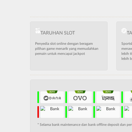
TARUHAN SLOT
T
Penyedia slot online dengan beragam
Sports
pilihan game menarik yang memudahkan
menawa
pemain untuk mencapai jackpot
lebih 
lebih 
* Selama bank maintenance dan bank offline deposit dan pen