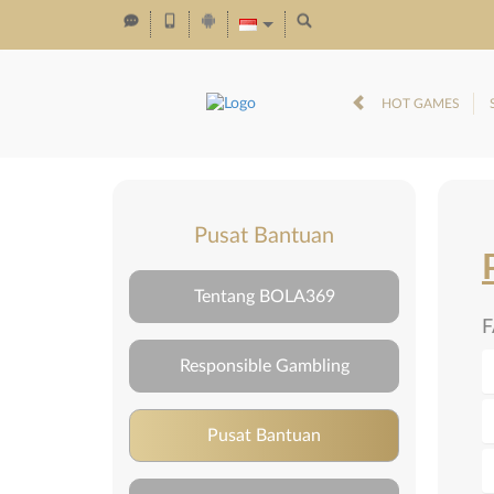
HOT GAMES
Pusat Bantuan
Tentang BOLA369
F
Responsible Gambling
Pusat Bantuan