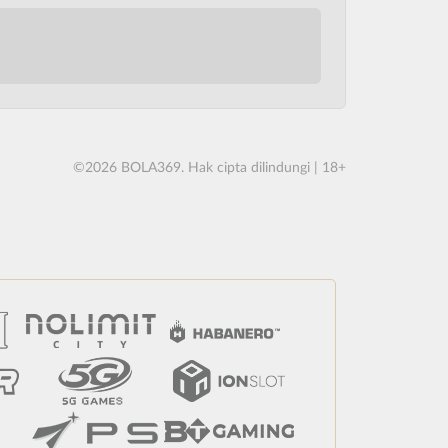
©2026 BOLA369. Hak cipta dilindungi | 18+