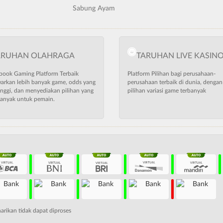
Sabung Ayam
ARUHAN OLAHRAGA
TARUHAN LIVE KASIN
book Gaming Platform Terbaik
Platform Pilihan bagi perusahaan-
rkan lebih banyak game, odds yang
perusahaan terbaik di dunia, dengan
tinggi, dan menyediakan pilihan yang
pilihan variasi game terbanyak
banyak untuk pemain.
arikan tidak dapat diproses