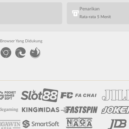
Penarikan
Rata-rata 5 Menit
Browser Yang Didukung