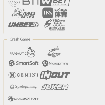
Crash Game