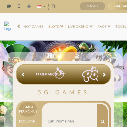
MASUK
DAFTA
IDR
12,738,491,
HOT GAMES
SLOTS
LIVE CASINO
RACE
TOGE
5G GAMES
SEMUA
PERMAINAN
EXCLUSIVE