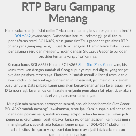
RTP
Baru
Gampang
Menang
Kamu suka main judi slot online? Mau coba menang besar dengan modal kecil?
BOLA369
jawabannya. Daftar akun barumu sekarang juga di forum
pendaftaran resmi BOLA369, situs game slot Zeus gacor dengan akses RTP
terbaru yang gampang banget buat di menangkan. Dijamin kamu bakal punya
pengalaman seru dan menguntungkan dengan
Slot Zeus Gacor
terbaik dari
provider ternama yang di sajikannya.
Kenapa harus BOLA369? Karena BOLA369
Situs Slot Zeus Gacor
yang bisa
kamu temukan dengan mudah di Google, punya reputasi digital yang sangat
oke dan pastinya terpercaya. Platform ini sudah memiliki lisensi resmi dan di
awasi oleh otoritas lembaga permainan internasional, jadi main di sini sudah
pasti tentram. Data pribadi kamu juga akan benar-benar terjaga kerahasiaannya.
Ditambah lagi, layanan cs kami selalu menjamin permainan fair play, tidak akan
ada lagi yang namanya kecurangan.
Mungkin ada beberapa pertanyaan seperti, apakah benar bermain
Slot Gacor
BOLA369
mudah menang? Jawabannya, tentu iya. Kami punya bukti penarikan
dana dari pemain yang sudah menang jackpot setiap harinya dan kalau jadi
pemenang keuntungan pasti dibayar tanpa potongan apapun. Kami juga ingin
mengingatkan, apakah ada batasan kemenangan di BOLA369? platform ini
adalah situs slot gacor yang resmi dan terpercaya, jadi tidak ada batasan
taruhan atau penarikan.