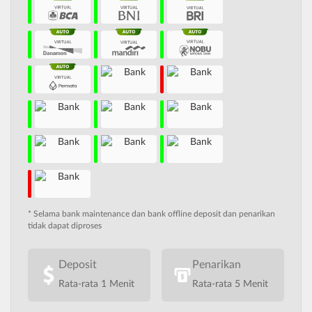
* Selama bank maintenance dan bank offline deposit dan penarikan
tidak dapat diproses
Deposit
Penarikan
Rata-rata 1 Menit
Rata-rata 5 Menit