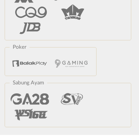
Poker
Sabung Ayam