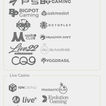
Live Casino