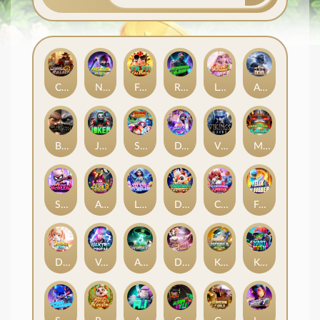
Cowboy Bullseye
Nexus Blade
Fa Fa Caishen
Robinhood Quest
Love Paradise
AI OF ZEUS
Black WuKong
Joker
Sushi Avenger
DJ Maxx
Viking Quest
Mecha Kaiju
Spider Woman
Alice Dream
Little Mermaid
Dragon Festive
Cooking Red
Felix The Robber
Demon Fox
Valkyrie Profile
Alien Invasion
Dance Dance Dance
Kaiju Battle
Kart Rush