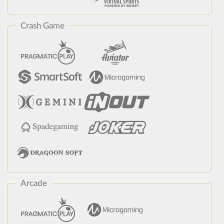
Crash Game
Arcade