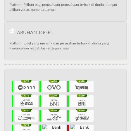
Platform Pilihan bagi perusahaan-perusahaan terbaik di dunia, dengan
pilihan variasi game terbanyak
TARUHAN TOGEL
Platform togel yang menarik dari perusahan terbaik di dunia yang
menawarkan hadiah kemenangan besar