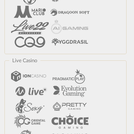
Live Casino