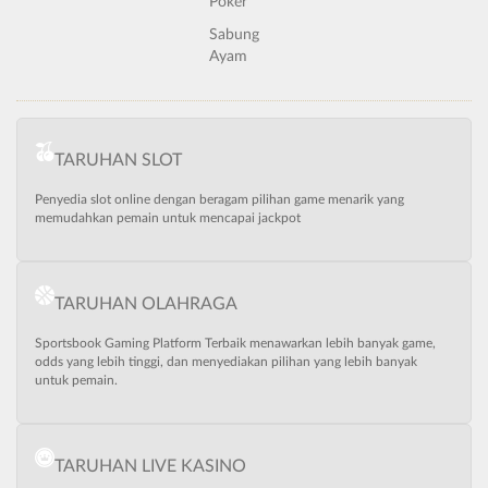
Poker
Sabung
Ayam
TARUHAN SLOT
Penyedia slot online dengan beragam pilihan game menarik yang
memudahkan pemain untuk mencapai jackpot
TARUHAN OLAHRAGA
Sportsbook Gaming Platform Terbaik menawarkan lebih banyak game,
odds yang lebih tinggi, dan menyediakan pilihan yang lebih banyak
untuk pemain.
TARUHAN LIVE KASINO