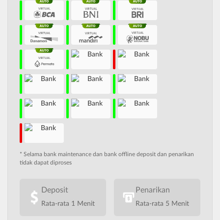
* Selama bank maintenance dan bank offline deposit dan penarikan
tidak dapat diproses
Deposit
Penarikan
Rata-rata 1 Menit
Rata-rata 5 Menit