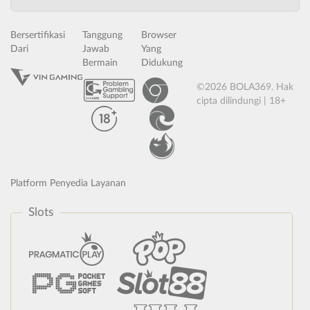
Bersertifikasi
Tanggung
Browser
Dari
Jawab
Yang
Bermain
Didukung
©2026 BOLA369. Hak
cipta dilindungi | 18+
Platform Penyedia Layanan
Slots