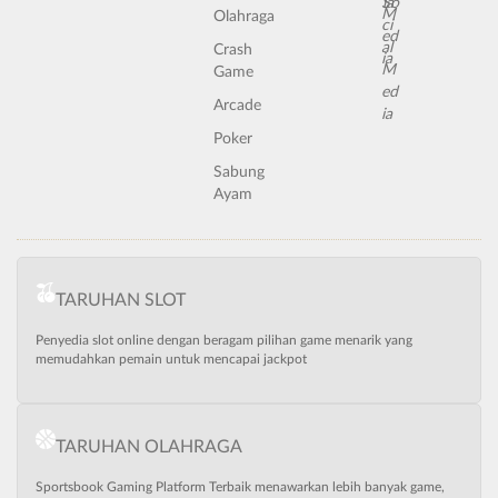
Olahraga
Crash
Game
Arcade
Poker
Sabung
Ayam
TARUHAN SLOT
Penyedia slot online dengan beragam pilihan game menarik yang
memudahkan pemain untuk mencapai jackpot
TARUHAN OLAHRAGA
Sportsbook Gaming Platform Terbaik menawarkan lebih banyak game,