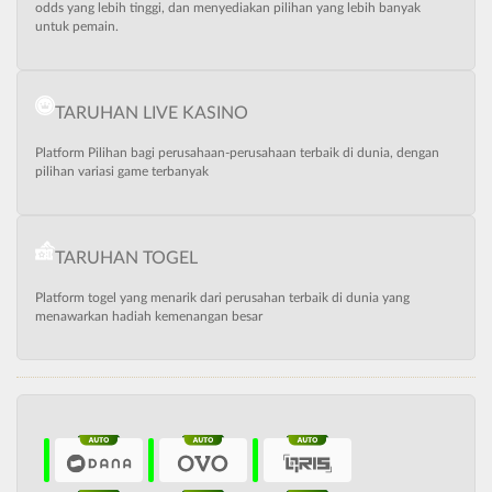
odds yang lebih tinggi, dan menyediakan pilihan yang lebih banyak
untuk pemain.
TARUHAN LIVE KASINO
Platform Pilihan bagi perusahaan-perusahaan terbaik di dunia, dengan
pilihan variasi game terbanyak
TARUHAN TOGEL
Platform togel yang menarik dari perusahan terbaik di dunia yang
menawarkan hadiah kemenangan besar