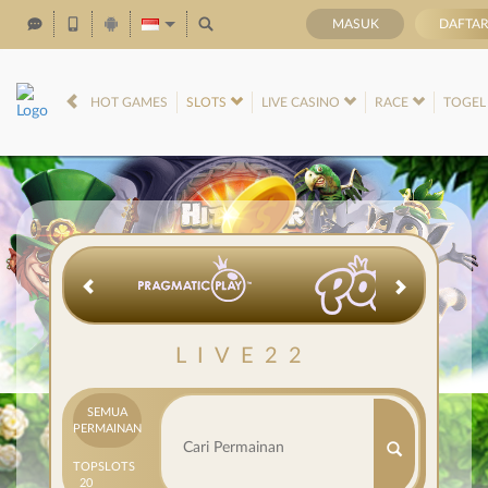
MASUK
DAFTA
IDR
12,674,451,
HOT GAMES
SLOTS
LIVE CASINO
RACE
TOGE
LIVE22
SEMUA
PERMAINAN
TOP
SLOTS
20