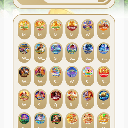
Mahjong Gold: Dragon
Mahjong Gold: Phoenix
Mahjong Gold: Lion
Mahjong Gold: Tiger
Wonders of Giza Pyramid
CaiShen Mega Fortune
Wonders of Machu Picchu
Wonder of Hanging Garden
God's Gambit: Poseidon
Space Quest: Earth
Space Quest: Moon
Space Quest: Neptune
Wonders of Colosseum
Wonders of Grand Canyon
Slithering Riches
Wonders of Taj Mahal
Sugar Strike
Blitz Coin: Hold & Win
Wild Bounty Queen
Space Quest: Mars
Queen Femida 2
Royale Ace
Clash of Olympus
Crypto Coin