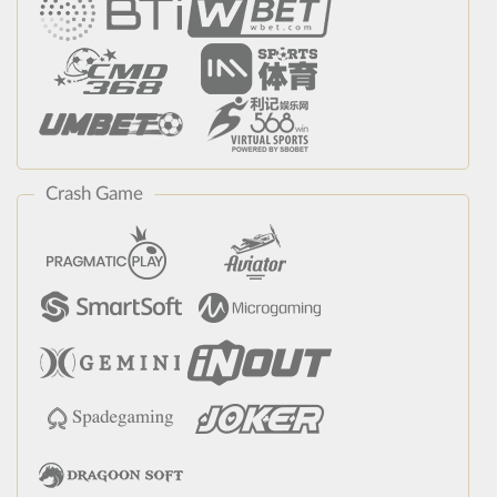
Crash Game