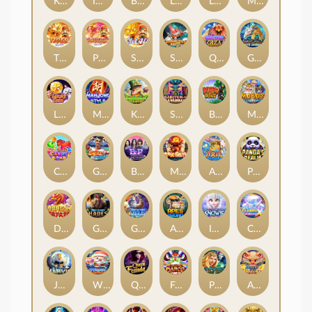
Kraken Queen
Into The Fay: Nixie
Bloodmoon Amazonia
Lucky Cat Slot4D
Lion Dance Slot4D
Macau Slot4D
Tiger Slot4D
Phoenix Slot4D
Slot4D
Shipwrecked Riches
Quantum Of Giza
Great Wall of Meta Dragon
Lucky Coins
Mahjong Style
Kingdom of Luck
Sanctum Of Savanah
Bonsai of the Riches
Mobox Olympia
Candy Bomb
Goal Rush
Black Pink (B.P.) in Metaverse
Mask of Truth Jumboways
Axie Universe
Panda Realm
Dragon FAFAFA
God's Gambit : Hades
God's Gambit Zeus
Apes Squad
Into the Fay: Snowie
Classic Diamond X5
Jarvis
Winter Winnings
Queen Femida
Fortune Dance
Princess and the Evil Witch
Advent of the Dragon