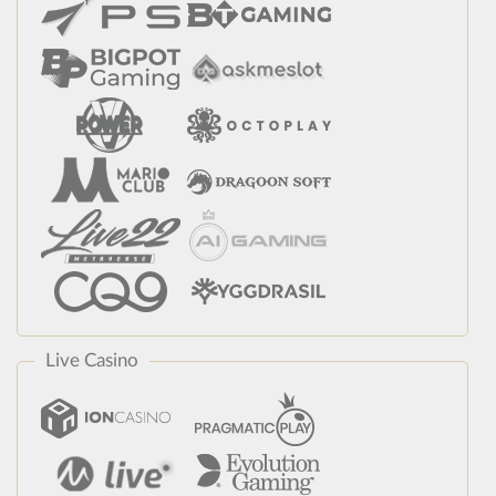
Live Casino