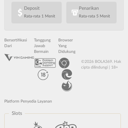
Deposit
Penarikan
Rata-rata 1 Menit
Rata-rata 5 Menit
Bersertifikasi
Tanggung
Browser
Dari
Jawab
Yang
Bermain
Didukung
©2026 BOLA369. Hak
cipta dilindungi | 18+
Platform Penyedia Layanan
Slots