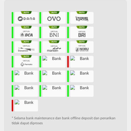
* Selama bank maintenance dan bank offline deposit dan penarikan
tidak dapat diproses