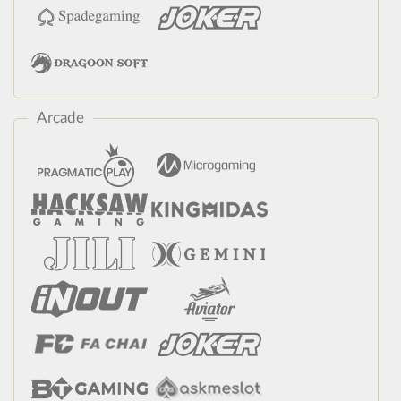
Arcade