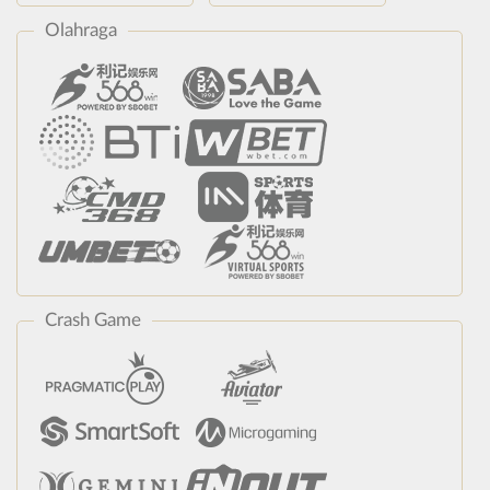
Olahraga
Crash Game