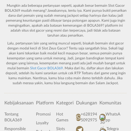
Mungkin ada beberapa pertanyaan seperti, apakah benar bermain
Slot Gacor
BOLA369
mudah menang? Jawabannya, tentu iya. Kami punya bukti penarikan
dana dari pemain yang sudah menang jackpot setiap harinya dan kalau jadi
pemenang keuntungan pasti dibayar tanpa potongan apapun. Kami juga ingin
mengingatkan, apakah ada batasan kemenangan di BOLA369? platform ini
adalah situs slot gacor yang resmi dan terpercaya, jadi tidak ada batasan
taruhan atau penarikan.
Lalu, pertanyaan lain yang sering muncul seperti, bisakah bermain slot gacor
dengan modal kecil di
Slot Zeus Gacor
? Tentu saja sangatlah bisa. Sekali lagi
akan kami tekankan baik modal kecil maupun besar, semua pemain punya
kesempatan yang sama untuk menang. Jadi, jangan bandingkan tempat kami
dengan yang lainnya, kesempatan menang pasti ada jadi mudah banget untuk
mulai bermain
Slot Gacor BOLA369
. Maka dari itu, daftar akun dan lakukan
deposit, setelah itu kami sarankan untuk cek RTP Terbaru dari game yang ingin
kamu mainkan. Nantinya, kamu bisa coba main demo terlebih dahulu. Jika
sudah merasa yakin, kamu bisa langsung bermain dan Salam Jackpot.
Kebijaksanaan
Platform
Kategori
Dukungan
Komunitas
Tentang
Promosi
Hot
+628194
WhatsA
BOLA369
Games
5092975
pp
Loyalty
Responsible
Slots
Telegra