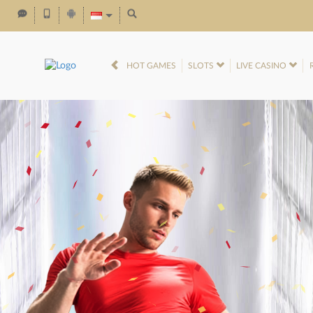
HOT GAMES
SLOTS
LIVE CASINO