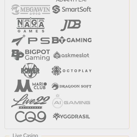
Live Casino