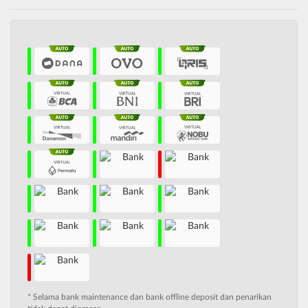
* Selama bank maintenance dan bank offline deposit dan penarikan