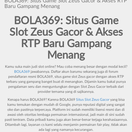
BOLA369: Situs Game Slot Zeus Gacor & Akses RTP
Baru Gampang Menang
BOLA369: Situs Game
Slot Zeus
Gacor
&
Akses
RTP
Baru
Gampang
Menang
Kamu suka main judi slot online? Mau coba menang besar dengan modal kecil?
BOLA369
jawabannya. Daftar akun barumu sekarang juga di forum
pendaftaran resmi BOLA369, situs game slot Zeus gacor dengan akses RTP
terbaru yang gampang banget buat di menangkan. Dijamin kamu bakal punya
pengalaman seru dan menguntungkan dengan
Slot Zeus Gacor
terbaik dari
provider ternama yang di sajikannya.
Kenapa harus BOLA369? Karena BOLA369
Situs Slot Zeus Gacor
yang bisa
kamu temukan dengan mudah di Google, punya reputasi digital yang sangat
oke dan pastinya terpercaya. Platform ini sudah memiliki lisensi resmi dan di
awasi oleh otoritas lembaga permainan internasional, jadi main di sini sudah
pasti tentram. Data pribadi kamu juga akan benar-benar terjaga kerahasiaannya.
Ditambah lagi, layanan cs kami selalu menjamin permainan fair play, tidak akan
ada lagi yang namanya kecurangan.