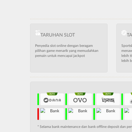
TARUHAN SLOT
T
Penyedia slot online dengan beragam
Sports
pilihan game menarik yang memudahkan
menawa
pemain untuk mencapai jackpot
lebih 
lebih 
* Selama bank maintenance dan bank offline deposit dan pen