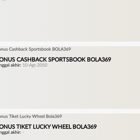
ONUS CASHBACK SPORTSBOOK BOLA369
nggal akhir:
10-Agt-2050
ONUS TIKET LUCKY WHEEL BOLA369
nggal akhir:
-