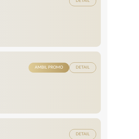
DETAIL
AMBIL PROMO
DETAIL
DETAIL