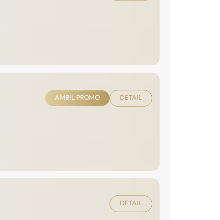
AMBIL PROMO
DETAIL
DETAIL