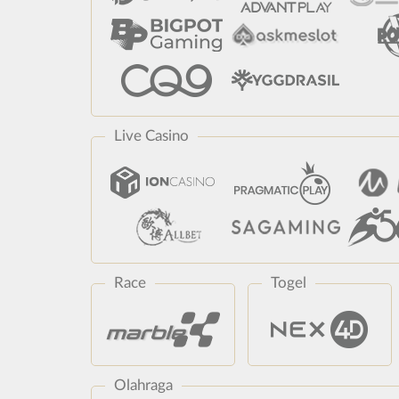
Live Casino
Race
Togel
Olahraga