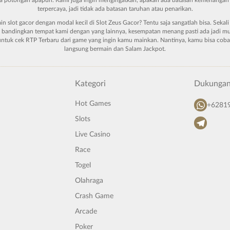
pa potongan apapun. Kami juga ingin mengingatkan, apakah ada batasan kemenangan di
terpercaya, jadi tidak ada batasan taruhan atau penarikan.
ain slot gacor dengan modal kecil di
Slot Zeus Gacor
? Tentu saja sangatlah bisa. Seka
 bandingkan tempat kami dengan yang lainnya, kesempatan menang pasti ada jadi m
n untuk cek RTP Terbaru dari game yang ingin kamu mainkan. Nantinya, kamu bisa cob
langsung bermain dan Salam Jackpot.
Kategori
Dukunga
Hot Games
+6281
Slots
Live Casino
Race
Togel
Olahraga
Crash Game
Arcade
Poker