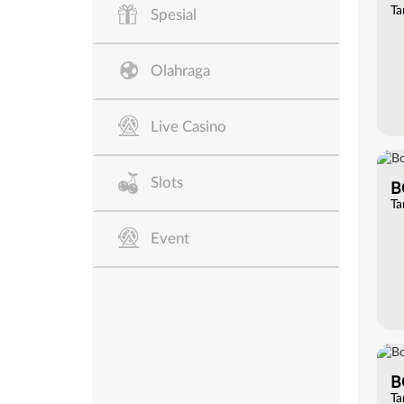
Ta
Spesial
Olahraga
Live Casino
Slots
B
Ta
Event
B
Ta