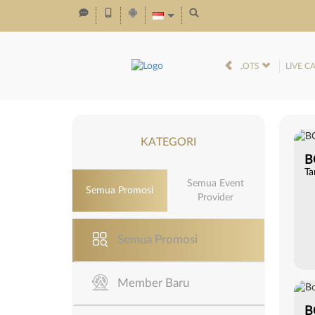
HOT GAMES
SLOTS
LIVE C
KATEGORI
B
Ta
Semua Event
Semua Promosi
Provider
Semua Promosi
Member Baru
B